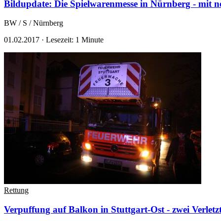
Bildupdate: Die Spielwarenmesse in Nürnberg - mit 
BW / S / Nürnberg
01.02.2017
·
Lesezeit: 1 Minute
Rettung
Verpuffung auf Balkon in Stuttgart-Ost - zwei Verletz