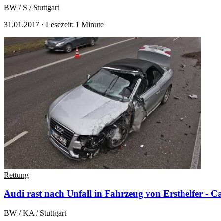
BW / S / Stuttgart
31.01.2017
·
Lesezeit: 1 Minute
Rettung
Audi rast nach Unfall in Fahrzeug von Ersthelfer - C
BW / KA / Stuttgart