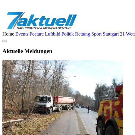
Home
Events
Feature
Luftbild
Politik
Rettung
Sport
Stuttgart 21
Wett
Aktuelle Meldungen