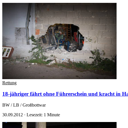
Rettung
18-jähriger fährt ohne Führerschein und kracht i
BW / LB / Großbottwar
30.09.2012
·
Lesezeit: 1 Minute