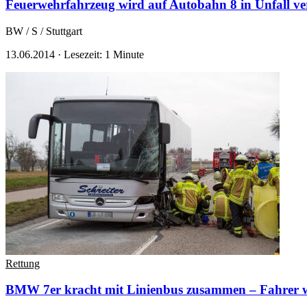
Feuerwehrfahrzeug wird auf Autobahn 8 in Unfall ve
BW / S / Stuttgart
13.06.2014
·
Lesezeit: 1 Minute
Rettung
BMW 7er kracht mit Linienbus zusammen – Fahrer wir