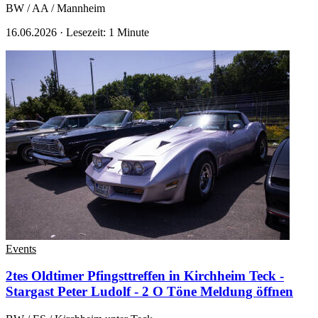
BW / AA / Mannheim
16.06.2026
·
Lesezeit: 1 Minute
Events
2tes Oldtimer Pfingsttreffen in Kirchheim Teck -
Stargast Peter Ludolf - 2 O Töne
Meldung öffnen