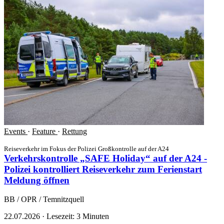
Events
·
Feature
·
Rettung
Reiseverkehr im Fokus der Polizei Großkontrolle auf der A24
Verkehrskontrolle „SAFE Holiday“ auf der A24 -
Polizei kontrolliert Reiseverkehr zum Ferienstart
Meldung öffnen
BB / OPR / Temnitzquell
22.07.2026
·
Lesezeit: 3 Minuten