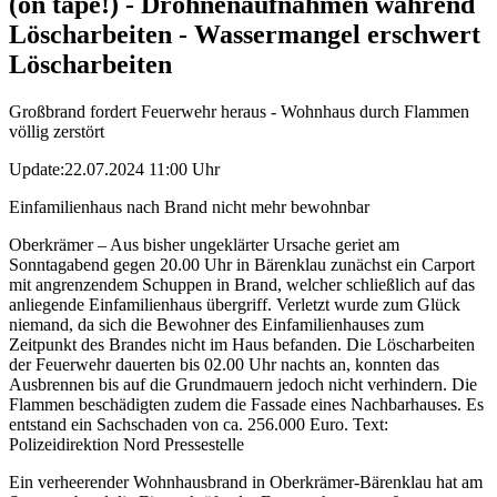
(on tape!) - Drohnenaufnahmen während
Löscharbeiten - Wassermangel erschwert
Löscharbeiten
Großbrand fordert Feuerwehr heraus - Wohnhaus durch Flammen
völlig zerstört
Update:22.07.2024 11:00 Uhr
Einfamilienhaus nach Brand nicht mehr bewohnbar
Oberkrämer – Aus bisher ungeklärter Ursache geriet am
Sonntagabend gegen 20.00 Uhr in Bärenklau zunächst ein Carport
mit angrenzendem Schuppen in Brand, welcher schließlich auf das
anliegende Einfamilienhaus übergriff. Verletzt wurde zum Glück
niemand, da sich die Bewohner des Einfamilienhauses zum
Zeitpunkt des Brandes nicht im Haus befanden. Die Löscharbeiten
der Feuerwehr dauerten bis 02.00 Uhr nachts an, konnten das
Ausbrennen bis auf die Grundmauern jedoch nicht verhindern. Die
Flammen beschädigten zudem die Fassade eines Nachbarhauses. Es
entstand ein Sachschaden von ca. 256.000 Euro. Text:
Polizeidirektion Nord Pressestelle
Ein verheerender Wohnhausbrand in Oberkrämer-Bärenklau hat am