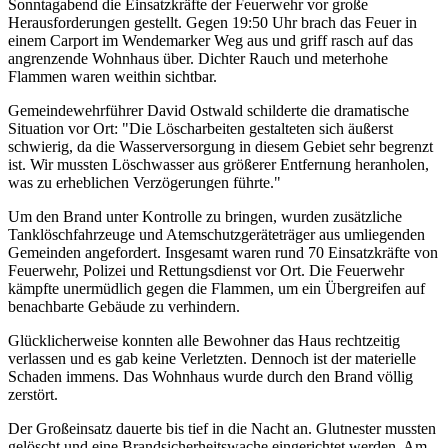
Sonntagabend die Einsatzkräfte der Feuerwehr vor große
Herausforderungen gestellt. Gegen 19:50 Uhr brach das Feuer in
einem Carport im Wendemarker Weg aus und griff rasch auf das
angrenzende Wohnhaus über. Dichter Rauch und meterhohe
Flammen waren weithin sichtbar.
Gemeindewehrführer David Ostwald schilderte die dramatische
Situation vor Ort: "Die Löscharbeiten gestalteten sich äußerst
schwierig, da die Wasserversorgung in diesem Gebiet sehr begrenzt
ist. Wir mussten Löschwasser aus größerer Entfernung heranholen,
was zu erheblichen Verzögerungen führte."
Um den Brand unter Kontrolle zu bringen, wurden zusätzliche
Tanklöschfahrzeuge und Atemschutzgeräteträger aus umliegenden
Gemeinden angefordert. Insgesamt waren rund 70 Einsatzkräfte von
Feuerwehr, Polizei und Rettungsdienst vor Ort. Die Feuerwehr
kämpfte unermüdlich gegen die Flammen, um ein Übergreifen auf
benachbarte Gebäude zu verhindern.
Glücklicherweise konnten alle Bewohner das Haus rechtzeitig
verlassen und es gab keine Verletzten. Dennoch ist der materielle
Schaden immens. Das Wohnhaus wurde durch den Brand völlig
zerstört.
Der Großeinsatz dauerte bis tief in die Nacht an. Glutnester mussten
gelöscht und eine Brandsicherheitswache eingerichtet werden. Am