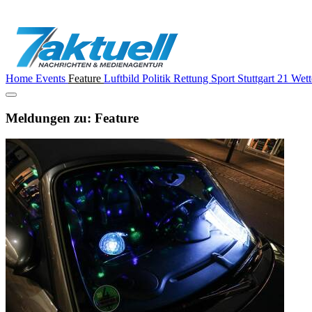
Home
Events
Feature
Luftbild
Politik
Rettung
Sport
Stuttgart 21
Wett
Meldungen zu: Feature