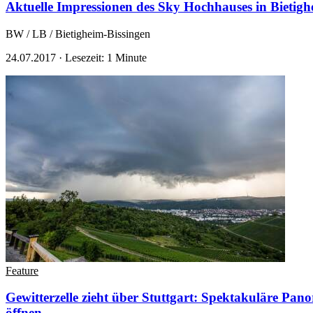
Aktuelle Impressionen des Sky Hochhauses in Bietig
BW / LB / Bietigheim-Bissingen
24.07.2017
·
Lesezeit: 1 Minute
Feature
Gewitterzelle zieht über Stuttgart: Spektakuläre Pa
öffnen