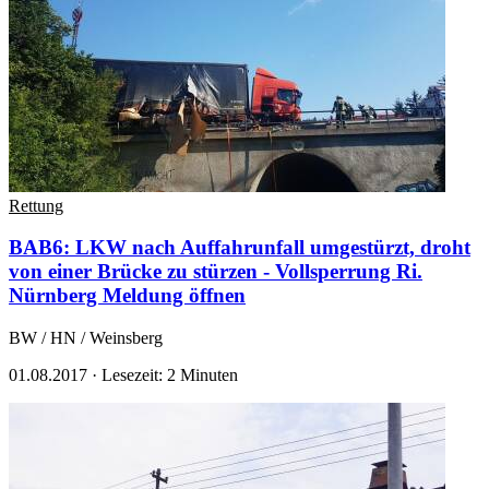
Rettung
BAB6: LKW nach Auffahrunfall umgestürzt, droht
von einer Brücke zu stürzen - Vollsperrung Ri.
Nürnberg
Meldung öffnen
BW / HN / Weinsberg
01.08.2017
·
Lesezeit: 2 Minuten