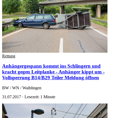
Rettung
Anhängergespann kommt ins Schlingern und
kracht gegen Leitplanke - Anhänger kippt um -
Vollsperrung B14/B29 Teiler
Meldung öffnen
BW / WN / Waiblingen
31.07.2017
·
Lesezeit: 1 Minute