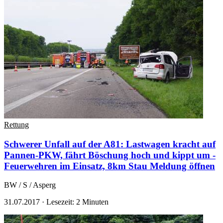
Rettung
Schwerer Unfall auf der A81: Lastwagen kracht auf
Pannen-PKW, fährt Böschung hoch und kippt um -
Feuerwehren im Einsatz, 8km Stau
Meldung öffnen
BW / S / Asperg
31.07.2017
·
Lesezeit: 2 Minuten