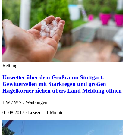
Rettung
Unwetter über dem Großraum Stuttgart:
Gewitterzellen mit Starkregen und großen
Hagelkörner ziehen übers Land
Meldung öffnen
BW / WN / Waiblingen
01.08.2017
·
Lesezeit: 1 Minute