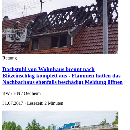
Rettung
Dachstuhl von Wohnhaus brennt nach
Blitzeinschlag komplett aus - Flammen hatten das
Nachbarhaus ebenfalls beschädigt
Meldung öffnen
BW / HN / Oedheim
31.07.2017
·
Lesezeit: 2 Minuten