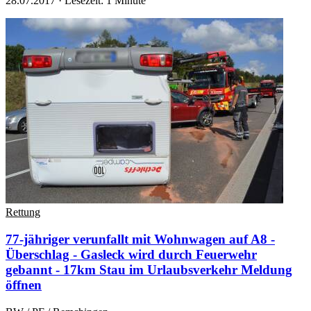
28.07.2017
·
Lesezeit: 1 Minute
Rettung
77-jähriger verunfallt mit Wohnwagen auf A8 -
Überschlag - Gasleck wird durch Feuerwehr
gebannt - 17km Stau im Urlaubsverkehr
Meldung
öffnen