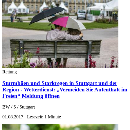
Rettung
Sturmböen und Starkregen in Stuttgart und der
Region - Wetterdienst: „Vermeiden Sie Aufenthalt im
Freien“
Meldung öffnen
BW / S / Stuttgart
01.08.2017
·
Lesezeit: 1 Minute