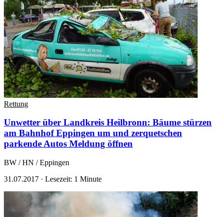
Rettung
Unwetter über Landkreis Heilbronn: Bäume stürzen
am Bahnhof Eppingen um und zerquetschen
parkende Autos
Meldung öffnen
BW / HN / Eppingen
31.07.2017
·
Lesezeit: 1 Minute