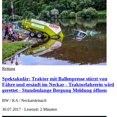
Rettung
Spektakulär: Traktor mit Ballenpresse stürzt von
Fähre und ersäuft im Neckar - Traktorfahrerin wird
gerettet - Stundenlange Bergung
Meldung öffnen
BW / KA / Neckarsteinach
30.07.2017
·
Lesezeit: 2 Minuten