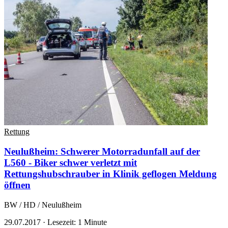
Rettung
Neulußheim: Schwerer Motorradunfall auf der
L560 - Biker schwer verletzt mit
Rettungshubschrauber in Klinik geflogen
Meldung
öffnen
BW / HD / Neulußheim
29.07.2017
·
Lesezeit: 1 Minute