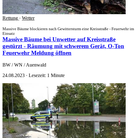
Rettung
·
Wetter
Massive Bäume blockieren nach Gewittersturm eine Kreisstraße - Feuerwehr im
Einsatz
Massive Bäume bei Unwetter auf Kreisstraße
gestürzt - Räumung mit schwerem Gerät, O-Ton
Feuerwehr
Meldung öffnen
BW / WN / Auenwald
24.08.2023
·
Lesezeit: 1 Minute