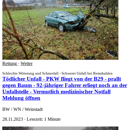
Rettung
·
Wetter
Schlechte Witterung und Schneefall - Schwerer Unfall bei Remshalden
Tödlicher Unfall - PKW fliegt von der B29 - prallt
gegen Baum - 92-jähriger Fahrer erliegt noch an der
Unfallstelle - Vermutlich medizinischer Notfall
Meldung öffnen
BW / WN / Weinstadt
28.11.2023
·
Lesezeit: 1 Minute