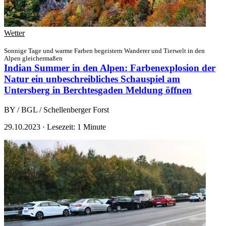
Wetter
Sonnige Tage und warme Farben begeistern Wanderer und Tierwelt in den
Alpen gleichermaßen
Indian Summer in den Alpen: Farbenexplosion der
Natur ein unbeschreibliches Schauspiel am
Untersberg in Berchtesgaden
Meldung öffnen
BY / BGL / Schellenberger Forst
29.10.2023
·
Lesezeit: 1 Minute