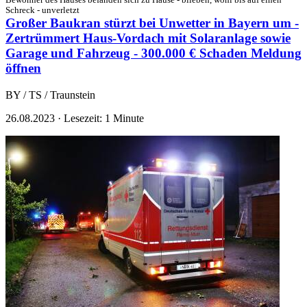
Bewohner des Hauses befanden sich zu Hause - blieben, wohl bis auf einen
Schreck - unverletzt
Großer Baukran stürzt bei Unwetter in Bayern um -
Zertrümmert Haus-Vordach mit Solaranlage sowie
Garage und Fahrzeug - 300.000 € Schaden
Meldung
öffnen
BY / TS / Traunstein
26.08.2023
·
Lesezeit: 1 Minute