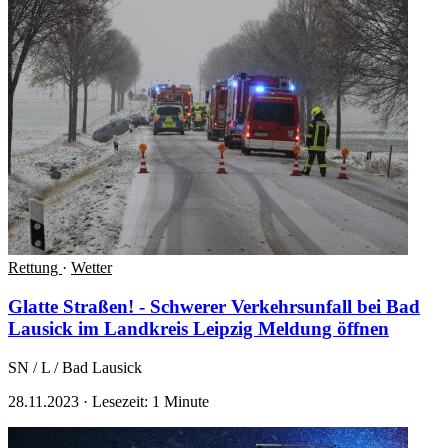
Rettung
·
Wetter
Glatte Straßen! - Schwerer Verkehrsunfall bei Bad
Lausick im Landkreis Leipzig
Meldung öffnen
SN / L / Bad Lausick
28.11.2023
·
Lesezeit: 1 Minute