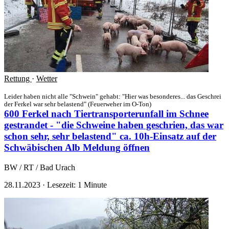
Rettung
·
Wetter
Leider haben nicht alle "Schwein" gehabt: "Hier was besonderes... das Geschrei
der Ferkel war sehr belastend" (Feuerweher im O-Ton)
600 Ferkel nach Tiertransporterunfall im Schnee
gestrandet - "die Schweine haben geschrien, das war
schon sehr, sehr belastend" ca. 10h-Einsatz auf der
Schwäbischen Alb
Meldung öffnen
BW / RT / Bad Urach
28.11.2023
·
Lesezeit: 1 Minute