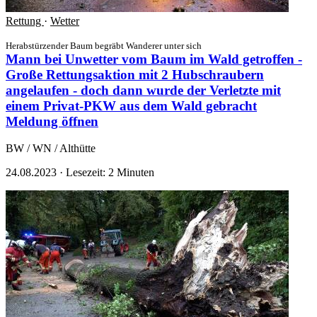
Rettung
·
Wetter
Herabstürzender Baum begräbt Wanderer unter sich
Mann bei Unwetter vom Baum im Wald getroffen -
Große Rettungsaktion mit 2 Hubschraubern
angelaufen - doch dann wurde der Verletzte mit
einem Privat-PKW aus dem Wald gebracht
Meldung öffnen
BW / WN / Althütte
24.08.2023
·
Lesezeit: 2 Minuten