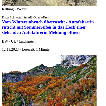
Rettung
·
Wetter
Erster Schneefall im Alb-Donau-Kreis!
Vom Wintereinbruch überrascht - Autofahrerin
rutscht mit Sommerreifen in das Heck einer
stehenden Autofahrerin
Meldung öffnen
BW / UL / Laichingen
12.11.2023
·
Lesezeit: 1 Minute