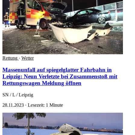
Rettung
·
Wetter
Massenunfall auf spiegelglatter Fahrbahn in
Leipzig: Neun Verletzte bei Zusammenstoß mit
Rettungswagen
Meldung öffnen
SN / L / Leipzig
28.11.2023
·
Lesezeit: 1 Minute