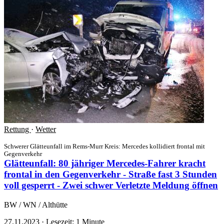
Rettung
·
Wetter
Schwerer Glätteunfall im Rems-Murr Kreis: Mercedes kollidiert frontal mit
Gegenverkehr
Glätteunfall: 80 jähriger Mercedes-Fahrer kracht
frontal in den Gegenverkehr - Straße fast 3 Stunden
voll gesperrt - Zwei schwer Verletzte
Meldung öffnen
BW / WN / Althütte
27.11.2023
·
Lesezeit: 1 Minute