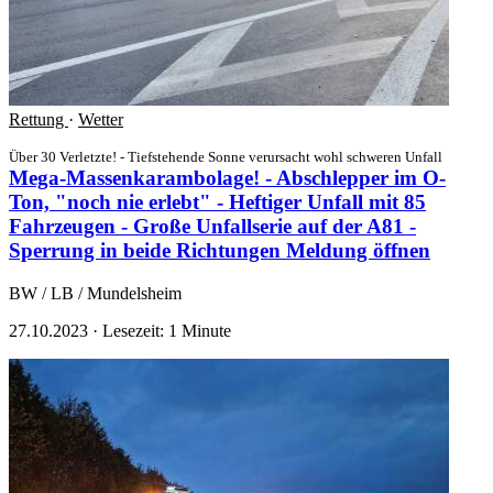
Rettung
·
Wetter
Über 30 Verletzte! - Tiefstehende Sonne verursacht wohl schweren Unfall
Mega-Massenkarambolage! - Abschlepper im O-
Ton, "noch nie erlebt" - Heftiger Unfall mit 85
Fahrzeugen - Große Unfallserie auf der A81 -
Sperrung in beide Richtungen
Meldung öffnen
BW / LB / Mundelsheim
27.10.2023
·
Lesezeit: 1 Minute