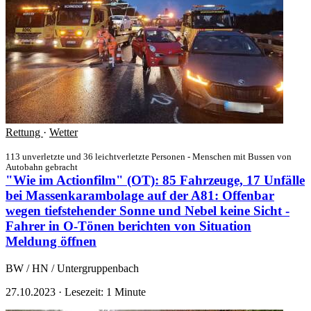
Rettung
·
Wetter
113 unverletzte und 36 leichtverletzte Personen - Menschen mit Bussen von
Autobahn gebracht
"Wie im Actionfilm" (OT): 85 Fahrzeuge, 17 Unfälle
bei Massenkarambolage auf der A81: Offenbar
wegen tiefstehender Sonne und Nebel keine Sicht -
Fahrer in O-Tönen berichten von Situation
Meldung öffnen
BW / HN / Untergruppenbach
27.10.2023
·
Lesezeit: 1 Minute