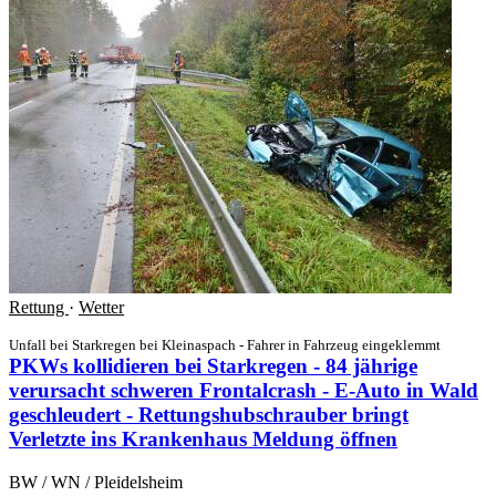
Rettung
·
Wetter
Unfall bei Starkregen bei Kleinaspach - Fahrer in Fahrzeug eingeklemmt
PKWs kollidieren bei Starkregen - 84 jährige
verursacht schweren Frontalcrash - E-Auto in Wald
geschleudert - Rettungshubschrauber bringt
Verletzte ins Krankenhaus
Meldung öffnen
BW / WN / Pleidelsheim