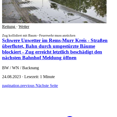
Rettung
·
Wetter
Zug kollidiert mit Baum - Feuerwehr muss anrücken
Schwere Unwetter im Rems-Murr Kreis - Straßen
überflutet, Bahn durch umgestürzte Bäume
blockiert - Zug erreicht letztlich beschädigt den
nächsten Bahnhof
Meldung öffnen
BW / WN / Backnang
24.08.2023
·
Lesezeit: 1 Minute
pagination.previous
Nächste Seite