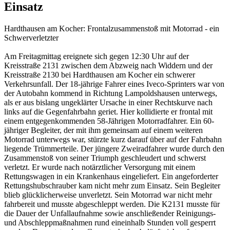
Einsatz
Hardthausen am Kocher: Frontalzusammenstoß mit Motorrad - ein
Schwerverletzter
Am Freitagmittag ereignete sich gegen 12:30 Uhr auf der
Kreisstraße 2131 zwischen dem Abzweig nach Widdern und der
Kreisstraße 2130 bei Hardthausen am Kocher ein schwerer
Verkehrsunfall. Der 18-jährige Fahrer eines Iveco-Sprinters war von
der Autobahn kommend in Richtung Lampoldshausen unterwegs,
als er aus bislang ungeklärter Ursache in einer Rechtskurve nach
links auf die Gegenfahrbahn geriet. Hier kollidierte er frontal mit
einem entgegenkommenden 58-Jährigen Motorradfahrer. Ein 60-
jähriger Begleiter, der mit ihm gemeinsam auf einem weiteren
Motorrad unterwegs war, stürzte kurz darauf über auf der Fahrbahn
liegende Trümmerteile. Der jüngere Zweiradfahrer wurde durch den
Zusammenstoß von seiner Triumph geschleudert und schwerst
verletzt. Er wurde nach notärztlicher Versorgung mit einem
Rettungswagen in ein Krankenhaus eingeliefert. Ein angeforderter
Rettungshubschrauber kam nicht mehr zum Einsatz. Sein Begleiter
blieb glücklicherweise unverletzt. Sein Motorrad war nicht mehr
fahrbereit und musste abgeschleppt werden. Die K2131 musste für
die Dauer der Unfallaufnahme sowie anschließender Reinigungs-
und Abschleppmaßnahmen rund eineinhalb Stunden voll gesperrt