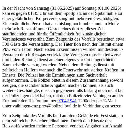
In der Nacht von Samstag (31.05.2025) auf Sonntag (01.06.2025)
kam es gegen 01:35 Uhr auf dem Sportplatz an der Spitalmühle zu
einer gefährlichen Körperverletzung mit mehreren Geschädigten.
Eine männliche Person hat aus bislang noch unbekanntem Motiv
mehrfach Reizstoff unter Gästen eines dort zu dieser Zeit
stattfindenden und für die Öffentlichkeit frei zugänglichen
Vereinsfestes versprüht. Zum Zeitpunkt des Vorfalls besuchten etwa
300 Gäste die Veranstaltung. Der Täter floh nach der Tat mit einem
Pkw vom Tatort. Nach ersten Erkenntnissen wurden mindestens 17
Personen durch Reizgas verletzt. Die Verletzten mussten teilweise
durch den Rettungsdienst an einer eigens vor Ort eingerichteten
Sammelstelle versorgt werden. Neben dem Rettungsdienst mit
zahlreichen Helfern war auch die Feuerwehr mit starken Kräften im
Einsatz. Die Polizei hat die Ermittlungen zum Sachverhalt
aufgenommen. Die Polizei bittet in diesem Zusammenhang sowohl
Zeugen, die sachdienliche Angaben machen können, als auch
weitere Geschädigte, die sich gegebenenfalls bislang noch nicht bei
der Polizei gemeldet haben, mit dem Polizeirevier Vaihingen an der
Enz unter der Telefonnummer
07042 941
1200oder per E-Mail
unter vaihingen-enz.prev@polizei.bwl.de in Verbindung zu setzen.
Zum Zeitpunkt des Vorfalls fand auf dem Gelände ein Fest statt, an
dem zahlreiche Besucher teilnahmen. Durch den Einsatz des
Reizstoffs wurden mehrere Personen verletzt. Angaben zur Anzahl