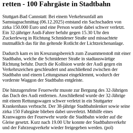
retten - 100 Fahrgäste in Stadtbahn
Stuttgart-Bad Cannstatt: Bei einem Verkehrsunfall am
Samstagnachmittag (06.12.2025) entstand ein Sachschaden von
zirka 150.000 Euro und eine Person wurde dabei schwer verletzt.
Ein 32-jähriger Audi-Fahrer befuhr gegen 15.30 Uhr den
Zuckerleweg in Richtung Schmidener Straße und missachtete
mutmaßlich das für ihn geltende Rotlicht der Lichtzeichenanlage.
Dadurch kam es im Kreuzungsbereich zum Zusammenstoß mit einer
Stadtbahn, welche die Schmidener Straße in stadtauswärtige
Richtung befuhr. Durch die Kollision wurde der Audi gegen ein
Verkehrszeichen geschleudert und anschließend zwischen der
Stadtbahn und einem Leitungsmast eingeklemmt, wodurch der
vorderste Waggon der Stadtbahn entgleiste.
Die hinzugerufene Feuerwehr musste zur Bergung des 32-Jährigen
das Dach des Audi entfernen. Anschließend wurde der 32-Jährige
mit einem Rettungswagen schwer verletzt in ein Stuttgarter
Krankenhaus verbracht. Der 38-jährige Stadtbahnlenker sowie seine
zirka 150 Fahrgäste blieben dabei unverletzt. Mithilfe eines
Kranwagens der Feuerwehr wurde die Stadtbahn wieder auf die
Gleise gesetzt. Kurz nach 19.00 Uhr konnte der Stadtbahnverkehr
und der Fahrzeugverkehr wieder freigegeben werden. (pol)