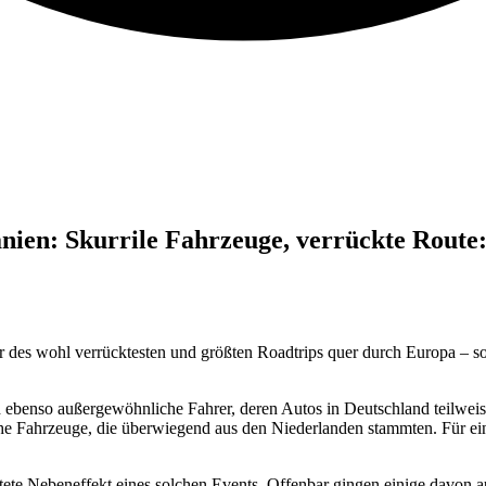
nien: Skurrile Fahrzeuge, verrückte Route
r des wohl verrücktesten und größten Roadtrips quer durch Europa – so zu
benso außergewöhnliche Fahrer, deren Autos in Deutschland teilweise
iche Fahrzeuge, die überwiegend aus den Niederlanden stammten. Für e
tete Nebeneffekt eines solchen Events. Offenbar gingen einige davon au