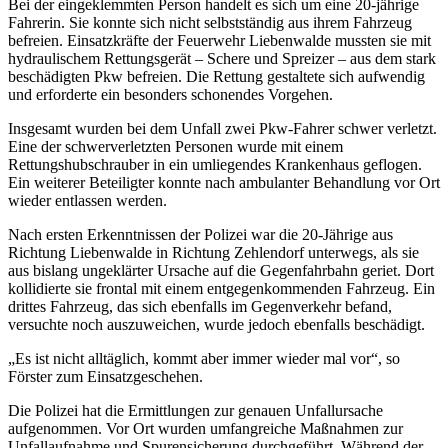
Bei der eingeklemmten Person handelt es sich um eine 20-jährige
Fahrerin. Sie konnte sich nicht selbstständig aus ihrem Fahrzeug
befreien. Einsatzkräfte der Feuerwehr Liebenwalde mussten sie mit
hydraulischem Rettungsgerät – Schere und Spreizer – aus dem stark
beschädigten Pkw befreien. Die Rettung gestaltete sich aufwendig
und erforderte ein besonders schonendes Vorgehen.
Insgesamt wurden bei dem Unfall zwei Pkw-Fahrer schwer verletzt.
Eine der schwerverletzten Personen wurde mit einem
Rettungshubschrauber in ein umliegendes Krankenhaus geflogen.
Ein weiterer Beteiligter konnte nach ambulanter Behandlung vor Ort
wieder entlassen werden.
Nach ersten Erkenntnissen der Polizei war die 20-Jährige aus
Richtung Liebenwalde in Richtung Zehlendorf unterwegs, als sie
aus bislang ungeklärter Ursache auf die Gegenfahrbahn geriet. Dort
kollidierte sie frontal mit einem entgegenkommenden Fahrzeug. Ein
drittes Fahrzeug, das sich ebenfalls im Gegenverkehr befand,
versuchte noch auszuweichen, wurde jedoch ebenfalls beschädigt.
„Es ist nicht alltäglich, kommt aber immer wieder mal vor“, so
Förster zum Einsatzgeschehen.
Die Polizei hat die Ermittlungen zur genauen Unfallursache
aufgenommen. Vor Ort wurden umfangreiche Maßnahmen zur
Unfallaufnahme und Spurensicherung durchgeführt. Während der