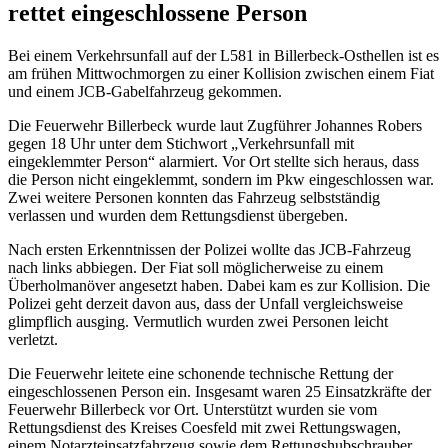
rettet eingeschlossene Person
Bei einem Verkehrsunfall auf der L581 in Billerbeck-Osthellen ist es
am frühen Mittwochmorgen zu einer Kollision zwischen einem Fiat
und einem JCB-Gabelfahrzeug gekommen.
Die Feuerwehr Billerbeck wurde laut Zugführer Johannes Robers
gegen 18 Uhr unter dem Stichwort „Verkehrsunfall mit
eingeklemmter Person“ alarmiert. Vor Ort stellte sich heraus, dass
die Person nicht eingeklemmt, sondern im Pkw eingeschlossen war.
Zwei weitere Personen konnten das Fahrzeug selbstständig
verlassen und wurden dem Rettungsdienst übergeben.
Nach ersten Erkenntnissen der Polizei wollte das JCB-Fahrzeug
nach links abbiegen. Der Fiat soll möglicherweise zu einem
Überholmanöver angesetzt haben. Dabei kam es zur Kollision. Die
Polizei geht derzeit davon aus, dass der Unfall vergleichsweise
glimpflich ausging. Vermutlich wurden zwei Personen leicht
verletzt.
Die Feuerwehr leitete eine schonende technische Rettung der
eingeschlossenen Person ein. Insgesamt waren 25 Einsatzkräfte der
Feuerwehr Billerbeck vor Ort. Unterstützt wurden sie vom
Rettungsdienst des Kreises Coesfeld mit zwei Rettungswagen,
einem Notarzteinsatzfahrzeug sowie dem Rettungshubschrauber