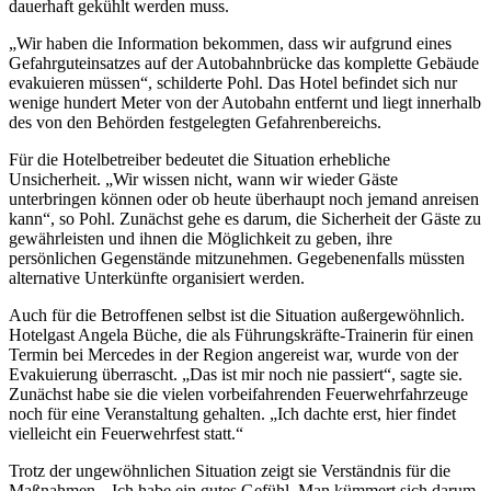
dauerhaft gekühlt werden muss.
„Wir haben die Information bekommen, dass wir aufgrund eines
Gefahrguteinsatzes auf der Autobahnbrücke das komplette Gebäude
evakuieren müssen“, schilderte Pohl. Das Hotel befindet sich nur
wenige hundert Meter von der Autobahn entfernt und liegt innerhalb
des von den Behörden festgelegten Gefahrenbereichs.
Für die Hotelbetreiber bedeutet die Situation erhebliche
Unsicherheit. „Wir wissen nicht, wann wir wieder Gäste
unterbringen können oder ob heute überhaupt noch jemand anreisen
kann“, so Pohl. Zunächst gehe es darum, die Sicherheit der Gäste zu
gewährleisten und ihnen die Möglichkeit zu geben, ihre
persönlichen Gegenstände mitzunehmen. Gegebenenfalls müssten
alternative Unterkünfte organisiert werden.
Auch für die Betroffenen selbst ist die Situation außergewöhnlich.
Hotelgast Angela Büche, die als Führungskräfte-Trainerin für einen
Termin bei Mercedes in der Region angereist war, wurde von der
Evakuierung überrascht. „Das ist mir noch nie passiert“, sagte sie.
Zunächst habe sie die vielen vorbeifahrenden Feuerwehrfahrzeuge
noch für eine Veranstaltung gehalten. „Ich dachte erst, hier findet
vielleicht ein Feuerwehrfest statt.“
Trotz der ungewöhnlichen Situation zeigt sie Verständnis für die
Maßnahmen. „Ich habe ein gutes Gefühl. Man kümmert sich darum