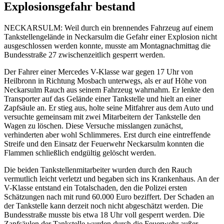
Explosionsgefahr bestand
NECKARSULM: Weil durch ein brennendes Fahrzeug auf einem
Tankstellengelände in Neckarsulm die Gefahr einer Explosion nicht
ausgeschlossen werden konnte, musste am Montagnachmittag die
Bundesstraße 27 zwischenzeitlich gesperrt werden.
Der Fahrer einer Mercedes V-Klasse war gegen 17 Uhr von
Heilbronn in Richtung Mosbach unterwegs, als er auf Höhe von
Neckarsulm Rauch aus seinem Fahrzeug wahrnahm. Er lenkte den
Transporter auf das Gelände einer Tankstelle und hielt an einer
Zapfsäule an. Er stieg aus, holte seine Mitfahrer aus dem Auto und
versuchte gemeinsam mit zwei Mitarbeitern der Tankstelle den
Wagen zu löschen. Diese Versuche misslangen zunächst,
verhinderten aber wohl Schlimmeres. Erst durch eine eintreffende
Streife und den Einsatz der Feuerwehr Neckarsulm konnten die
Flammen schließlich endgültig gelöscht werden.
Die beiden Tankstellenmitarbeiter wurden durch den Rauch
vermutlich leicht verletzt und begaben sich ins Krankenhaus. An der
V-Klasse entstand ein Totalschaden, den die Polizei ersten
Schätzungen nach mit rund 60.000 Euro beziffert. Der Schaden an
der Tankstelle kann derzeit noch nicht abgeschätzt werden. Die
Bundesstraße musste bis etwa 18 Uhr voll gesperrt werden. Die
Zapfsäulen der Tankstelle wurden durch die Feuerwehr außer