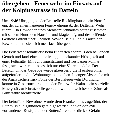
übergeben - Feuerwehr im Einsatz auf
der Kolpingstrasse in Datteln
Um 19:46 Uhr ging bei der Leitstelle Recklinghausen ein Notruf
ein, der zu einem längeren Feuerwehreinsatz der Dattelner Wehr
führte. Ein Bewohner eines Mehrfamilienhauses betrat zusammen
mit seinem Hund den Hausflur und klagte aufgrund des beißenden
Geruches direkt über Übelkeit. Sowohl sein Hund als auch der
Bewohner mussten sich mehrfach übergeben.
Die Feuerwehr lokalisierte beim Eintreffen ebenfalls den beißenden
Geruch und fand eine kleine Menge unbekannter Flüssigkeit auf
einer Fußmatte. Mit Schutzausstattung und Testpapier konnte
festgestellt werden, dass es sich um eine Säure handelte. Der
Bereich um das Gebäude wurde abgesperrt, die Hausbewohner
aufgefordert in den Wohnungen zu bleiben. In enger Absprache mit
der Analytischen Task Force der Berufsfeuerwehr Dortmund,
konnte in Zusammenarbeit mit der Feuerwehr Waltrop ein spezielles
Messgerät zur Einsatzstelle gebracht werden, welches die Säure als
Buttersäure identifizierte.
Der betroffene Bewohner wurde dem Krankenhaus zugeführt, der
Flur muss nun gründlich gereinigt werden, da von den evtl.
vorhandenen Restspuren der Buttersäure keine direkte Gefahr