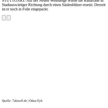
STUTTGART: Auf der Neuen Weinsteige wurde die Radarfalle in
Stadtauswärtiger Richtung durch einen Säulenblitzer ersetzt. Derzeit
ist er noch in Folie eingepackt.
Quelle: 7aktuell.de | Oskar Eyb