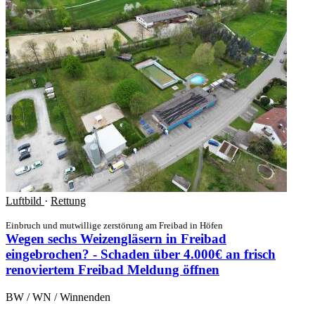
Luftbild
·
Rettung
Einbruch und mutwillige zerstörung am Freibad in Höfen
Wegen sechs Weizengläsern in Freibad
eingebrochen? - Schaden über 4.000€ an frisch
renoviertem Freibad
Meldung öffnen
BW / WN / Winnenden