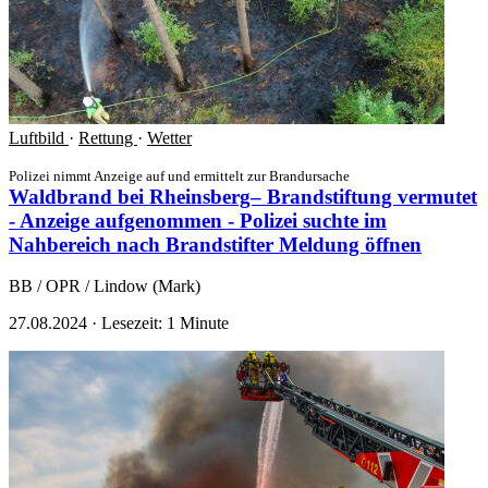
Luftbild
·
Rettung
·
Wetter
Polizei nimmt Anzeige auf und ermittelt zur Brandursache
Waldbrand bei Rheinsberg– Brandstiftung vermutet
- Anzeige aufgenommen - Polizei suchte im
Nahbereich nach Brandstifter
Meldung öffnen
BB / OPR / Lindow (Mark)
27.08.2024
·
Lesezeit: 1 Minute