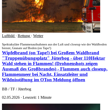
Luftbild
·
Rettung
·
Wetter
Spektakuläre Flammenaufnahmen aus der Luft und closeup wie der Waldboden
brennt, Granate auf Boden (on Tape!)
Wipfelbrand (on Tape!) bei Großem Waldbrand
"Truppenübungsplatz" Jüterbog - über 110Hektar
Wald stehen in Flammen! (Drohnenshots zeigen
Ausmaß des Großbrandes) - Flammen auch closeup,
Flammenmeer bei Nacht, Einsatzleiter und
Wildnisstiftung im OTon
Meldung öffnen
BB / TF / Jüterbog
02.05.2026
·
Lesezeit: 1 Minute