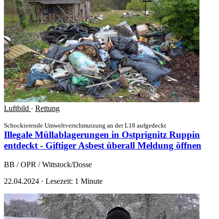
Luftbild
·
Rettung
Schockierende Umweltverschmutzung an der L18 aufgedeckt
Illegale Müllablagerungen in Ostprignitz Ruppin
entdeckt - Giftiger Asbest überall
Meldung öffnen
BB / OPR / Wittstock/Dosse
22.04.2024
·
Lesezeit: 1 Minute