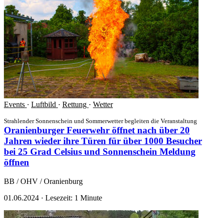
Events
·
Luftbild
·
Rettung
·
Wetter
Strahlender Sonnenschein und Sommerwetter begleiten die Veranstaltung
Oranienburger Feuerwehr öffnet nach über 20
Jahren wieder ihre Türen für über 1000 Besucher
bei 25 Grad Celsius und Sonnenschein
Meldung
öffnen
BB / OHV / Oranienburg
01.06.2024
·
Lesezeit: 1 Minute