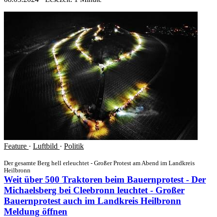
Feature
·
Luftbild
·
Politik
Der gesamte Berg hell erleuchtet - Großer Protest am Abend im Landkreis
Heilbronn
Weit über 500 Traktoren beim Bauernprotest - Der
Michaelsberg bei Cleebronn leuchtet - Großer
Bauernprotest auch im Landkreis Heilbronn
Meldung öffnen