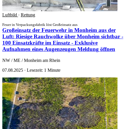
Luftbild
·
Rettung
Feuer in Verpackungsfabrik löst Großeinsatz aus
Großeinsatz der Feuerwehr in Monheim aus der
Luft: Riesige Rauchwolke über Monheim sichtbar -
100 Einsatzkräfte im Einsatz - Exklusive
Aufnahmen eines Augenzeugen
Meldung öffnen
NW / ME / Monheim am Rhein
07.08.2025
·
Lesezeit: 1 Minute