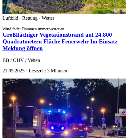
Luftbild
·
Rettung
·
Wetter
Wind facht Flammen immer weiter an
Großflächiger Vegetationsbrand auf 24.800
Quadratmetern Fläche Feuerwehr Im Einsatz
Meldung öffnen
BB / OHV / Velten
21.05.2025
·
Lesezeit: 3 Minuten