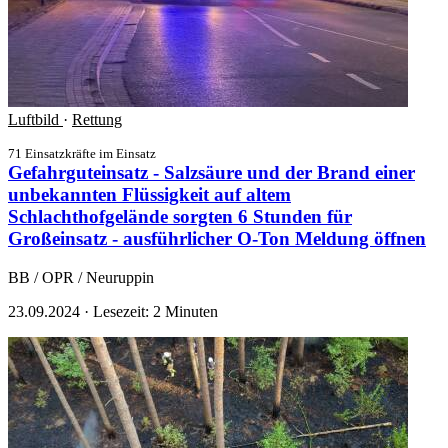
Luftbild
·
Rettung
71 Einsatzkräfte im Einsatz
Gefahrguteinsatz - Salzsäure und der Brand einer
unbekannten Flüssigkeit auf altem
Schlachthofgelände sorgten 6 Stunden für
Großeinsatz - ausführlicher O-Ton
Meldung öffnen
BB / OPR / Neuruppin
23.09.2024
·
Lesezeit: 2 Minuten