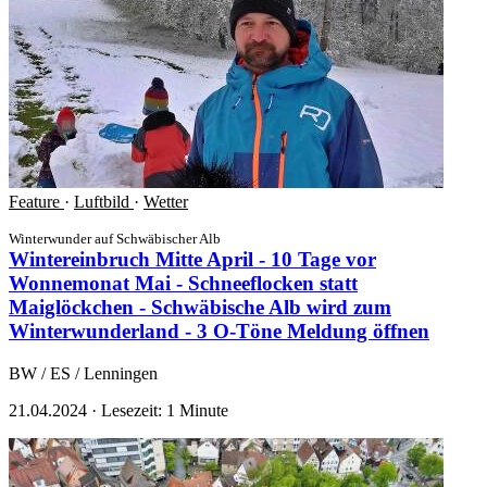
Feature
·
Luftbild
·
Wetter
Winterwunder auf Schwäbischer Alb
Wintereinbruch Mitte April - 10 Tage vor
Wonnemonat Mai - Schneeflocken statt
Maiglöckchen - Schwäbische Alb wird zum
Winterwunderland - 3 O-Töne
Meldung öffnen
BW / ES / Lenningen
21.04.2024
·
Lesezeit: 1 Minute