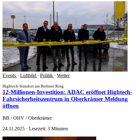
Events
·
Luftbild
·
Politik
·
Wetter
Hightech-Standort am Berliner Ring
12-Millionen-Investition: ADAC eröffnet Hightech-
Fahrsicherheitszentrum in Oberkrämer
Meldung
öffnen
BB / OHV / Oberkrämer
24.11.2025
·
Lesezeit: 3 Minuten