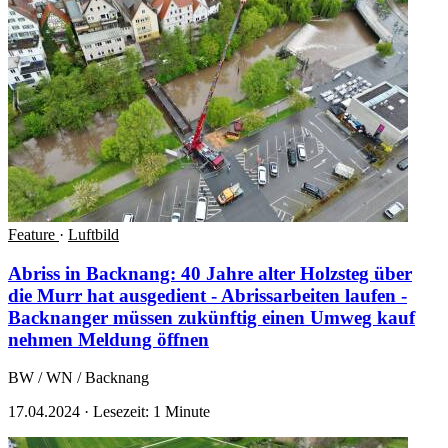
Feature
·
Luftbild
Abriss in Backnang: 40 Jahre alter Holzsteg über
die Murr hat ausgedient - Abrissarbeiten laufen -
Backnanger müssen zukünftig einen Umweg kauf
nehmen
Meldung öffnen
BW / WN / Backnang
17.04.2024
·
Lesezeit: 1 Minute