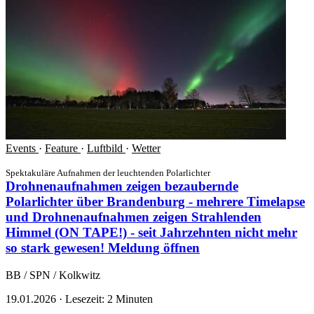
Events
·
Feature
·
Luftbild
·
Wetter
Spektakuläre Aufnahmen der leuchtenden Polarlichter
Drohnenaufnahmen zeigen bezaubernde
Polarlichter über Brandenburg - mehrere Timelapse
und Drohnenaufnahmen zeigen Strahlenden
Himmel (ON TAPE!) - seit Jahrzehnten nicht mehr
so stark gewesen!
Meldung öffnen
BB / SPN / Kolkwitz
19.01.2026
·
Lesezeit: 2 Minuten