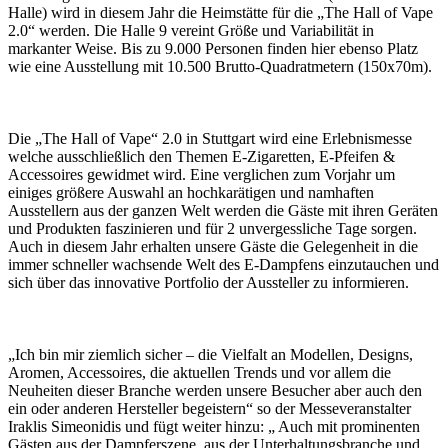
Halle) wird in diesem Jahr die Heimstätte für die „The Hall of Vape
2.0“ werden. Die Halle 9 vereint Größe und Variabilität in
markanter Weise. Bis zu 9.000 Personen finden hier ebenso Platz
wie eine Ausstellung mit 10.500 Brutto-Quadratmetern (150x70m).
Die „The Hall of Vape“ 2.0 in Stuttgart wird eine Erlebnismesse
welche ausschließlich den Themen E-Zigaretten, E-Pfeifen &
Accessoires gewidmet wird. Eine verglichen zum Vorjahr um
einiges größere Auswahl an hochkarätigen und namhaften
Ausstellern aus der ganzen Welt werden die Gäste mit ihren Geräten
und Produkten faszinieren und für 2 unvergessliche Tage sorgen.
Auch in diesem Jahr erhalten unsere Gäste die Gelegenheit in die
immer schneller wachsende Welt des E-Dampfens einzutauchen und
sich über das innovative Portfolio der Aussteller zu informieren.
„Ich bin mir ziemlich sicher – die Vielfalt an Modellen, Designs,
Aromen, Accessoires, die aktuellen Trends und vor allem die
Neuheiten dieser Branche werden unsere Besucher aber auch den
ein oder anderen Hersteller begeistern“ so der Messeveranstalter
Iraklis Simeonidis und fügt weiter hinzu: „ Auch mit prominenten
Gästen aus der Dampferszene, aus der Unterhaltungsbranche und