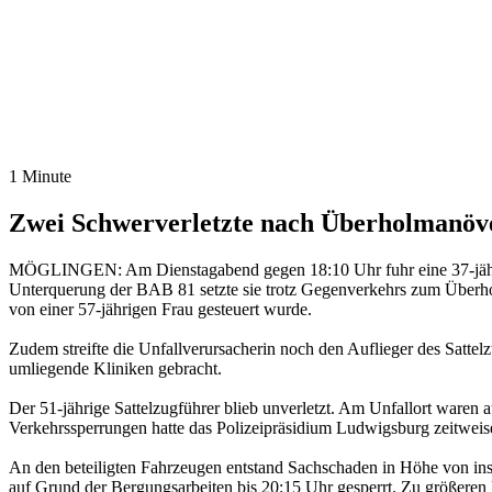
1 Minute
Zwei Schwerverletzte nach Überholmanöv
MÖGLINGEN: Am Dienstagabend gegen 18:10 Uhr fuhr eine 37-jähri
Unterquerung der BAB 81 setzte sie trotz Gegenverkehrs zum Überho
von einer 57-jährigen Frau gesteuert wurde.
Zudem streifte die Unfallverursacherin noch den Auflieger des Satte
umliegende Kliniken gebracht.
Der 51-jährige Sattelzugführer blieb unverletzt. Am Unfallort waren
Verkehrssperrungen hatte das Polizeipräsidium Ludwigsburg zeitweise 
An den beteiligten Fahrzeugen entstand Sachschaden in Höhe von ins
auf Grund der Bergungsarbeiten bis 20:15 Uhr gesperrt. Zu größeren 