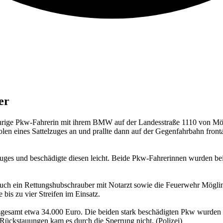
er
ge Pkw-Fahrerin mit ihrem BMW auf der Landesstraße 1110 von Mögl
len eines Sattelzuges an und prallte dann auf der Gegenfahrbahn fr
lzuges und beschädigte diesen leicht. Beide Pkw-Fahrerinnen wurden b
 auch ein Rettungshubschrauber mit Notarzt sowie die Feuerwehr Mögli
bis zu vier Streifen im Einsatz.
gesamt etwa 34.000 Euro. Die beiden stark beschädigten Pkw wurden mi
Rückstauungen kam es durch die Sperrung nicht. (Polizei)