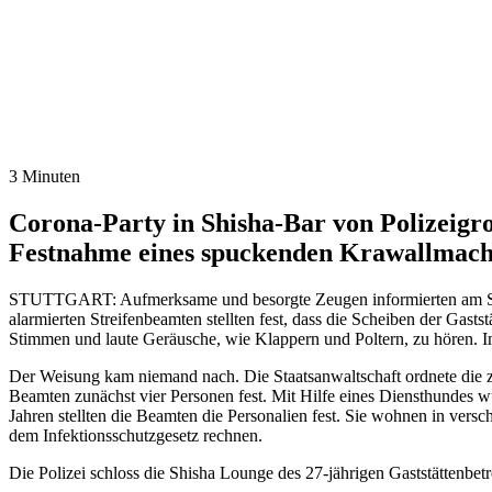
3 Minuten
Corona-Party in Shisha-Bar von Polizeigro
Festnahme eines spuckenden Krawallmacher
STUTTGART: Aufmerksame und besorgte Zeugen informierten am Sams
alarmierten Streifenbeamten stellten fest, dass die Scheiben der Gas
Stimmen und laute Geräusche, wie Klappern und Poltern, zu hören. Im
Der Weisung kam niemand nach. Die Staatsanwaltschaft ordnete die z
Beamten zunächst vier Personen fest. Mit Hilfe eines Diensthundes wur
Jahren stellten die Beamten die Personalien fest. Sie wohnen in vers
dem Infektionsschutzgesetz rechnen.
Die Polizei schloss die Shisha Lounge des 27-jährigen Gaststättenbe