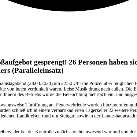
ßaufgebot gesprengt! 26 Personen haben sic
s (Paralleleinsatz)
tagabend (28.03.2020) um 22:50 Uhr die Polizei über möglichen Betr
tstätte von innen verdunkelt waren. Leise Musik drang nach außen. Die
 Innern des Betriebs wurde die Beleuchtung mehrfach ein- und ausgesch
wangsweise Türöffnung an. Feuerwehrleute wurden hinzugerufen und öf
den schließlich in einem verbarrikadierten Lagerkeller 22 weitere Pers
chiedenen Landkreisen rund um Stuttgart sowie in der Landeshauptstadt
treibers, der bei der Kontrolle zunächst nicht anwesend war und von de