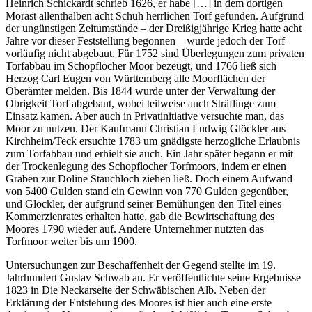
Heinrich Schickardt schrieb 1626, er habe […] in dem dortigen
Morast allenthalben acht Schuh herrlichen Torf gefunden. Aufgrund
der ungünstigen Zeitumstände – der Dreißigjährige Krieg hatte acht
Jahre vor dieser Feststellung begonnen – wurde jedoch der Torf
vorläufig nicht abgebaut. Für 1752 sind Überlegungen zum privaten
Torfabbau im Schopflocher Moor bezeugt, und 1766 ließ sich
Herzog Carl Eugen von Württemberg alle Moorflächen der
Oberämter melden. Bis 1844 wurde unter der Verwaltung der
Obrigkeit Torf abgebaut, wobei teilweise auch Sträflinge zum
Einsatz kamen. Aber auch in Privatinitiative versuchte man, das
Moor zu nutzen. Der Kaufmann Christian Ludwig Glöckler aus
Kirchheim/Teck ersuchte 1783 um gnädigste herzogliche Erlaubnis
zum Torfabbau und erhielt sie auch. Ein Jahr später begann er mit
der Trockenlegung des Schopflocher Torfmoors, indem er einen
Graben zur Doline Stauchloch ziehen ließ. Doch einem Aufwand
von 5400 Gulden stand ein Gewinn von 770 Gulden gegenüber,
und Glöckler, der aufgrund seiner Bemühungen den Titel eines
Kommerzienrates erhalten hatte, gab die Bewirtschaftung des
Moores 1790 wieder auf. Andere Unternehmer nutzten das
Torfmoor weiter bis um 1900.
Untersuchungen zur Beschaffenheit der Gegend stellte im 19.
Jahrhundert Gustav Schwab an. Er veröffentlichte seine Ergebnisse
1823 in Die Neckarseite der Schwäbischen Alb. Neben der
Erklärung der Entstehung des Moores ist hier auch eine erste