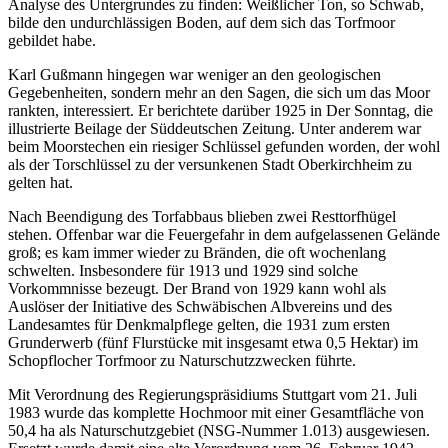
Analyse des Untergrundes zu finden: Weißlicher Ton, so Schwab,
bilde den undurchlässigen Boden, auf dem sich das Torfmoor
gebildet habe.
Karl Gußmann hingegen war weniger an den geologischen
Gegebenheiten, sondern mehr an den Sagen, die sich um das Moor
rankten, interessiert. Er berichtete darüber 1925 in Der Sonntag, die
illustrierte Beilage der Süddeutschen Zeitung. Unter anderem war
beim Moorstechen ein riesiger Schlüssel gefunden worden, der wohl
als der Torschlüssel zu der versunkenen Stadt Oberkirchheim zu
gelten hat.
Nach Beendigung des Torfabbaus blieben zwei Resttorfhügel
stehen. Offenbar war die Feuergefahr in dem aufgelassenen Gelände
groß; es kam immer wieder zu Bränden, die oft wochenlang
schwelten. Insbesondere für 1913 und 1929 sind solche
Vorkommnisse bezeugt. Der Brand von 1929 kann wohl als
Auslöser der Initiative des Schwäbischen Albvereins und des
Landesamtes für Denkmalpflege gelten, die 1931 zum ersten
Grunderwerb (fünf Flurstücke mit insgesamt etwa 0,5 Hektar) im
Schopflocher Torfmoor zu Naturschutzzwecken führte.
Mit Verordnung des Regierungspräsidiums Stuttgart vom 21. Juli
1983 wurde das komplette Hochmoor mit einer Gesamtfläche von
50,4 ha als Naturschutzgebiet (NSG-Nummer 1.013) ausgewiesen.