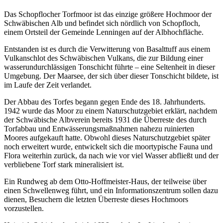
Das Schopflocher Torfmoor ist das einzige größere Hochmoor der
Schwäbischen Alb und befindet sich nördlich von Schopfloch,
einem Ortsteil der Gemeinde Lenningen auf der Albhochfläche.
Entstanden ist es durch die Verwitterung von Basalttuff aus einem
Vulkanschlot des Schwäbischen Vulkans, die zur Bildung einer
wasserundurchlässigen Tonschicht führte – eine Seltenheit in dieser
Umgebung. Der Maarsee, der sich über dieser Tonschicht bildete, ist
im Laufe der Zeit verlandet.
Der Abbau des Torfes begann gegen Ende des 18. Jahrhunderts.
1942 wurde das Moor zu einem Naturschutzgebiet erklärt, nachdem
der Schwäbische Albverein bereits 1931 die Überreste des durch
Torfabbau und Entwässerungsmaßnahmen nahezu ruinierten
Moores aufgekauft hatte. Obwohl dieses Naturschutzgebiet später
noch erweitert wurde, entwickelt sich die moortypische Fauna und
Flora weiterhin zurück, da nach wie vor viel Wasser abfließt und der
verbliebene Torf stark mineralisiert ist.
Ein Rundweg ab dem Otto-Hoffmeister-Haus, der teilweise über
einen Schwellenweg führt, und ein Informationszentrum sollen dazu
dienen, Besuchern die letzten Überreste dieses Hochmoors
vorzustellen.