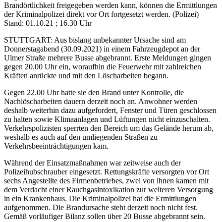
Brandörtlichkeit freigegeben werden kann, können die Ermittlungen
der Kriminalpolizei direkt vor Ort fortgesetzt werden. (Polizei)
Stand: 01.10.21 ; 16.30 Uhr
STUTTGART: Aus bislang unbekannter Ursache sind am
Donnerstagabend (30.09.2021) in einem Fahrzeugdepot an der
Ulmer Straße mehrere Busse abgebrannt. Erste Meldungen gingen
gegen 20.00 Uhr ein, woraufhin die Feuerwehr mit zahlreichen
Kräften anrückte und mit den Löscharbeiten begann.
Gegen 22.00 Uhr hatte sie den Brand unter Kontrolle, die
Nachlöscharbeiten dauern derzeit noch an. Anwohner werden
deshalb weiterhin dazu aufgefordert, Fenster und Türen geschlossen
zu halten sowie Klimaanlagen und Lüftungen nicht einzuschalten.
Verkehrspolizisten sperrten den Bereich um das Gelände herum ab,
weshalb es auch auf den umliegenden Straßen zu
Verkehrsbeeinträchtigungen kam.
Während der Einsatzmaßnahmen war zeitweise auch der
Polizeihubschrauber eingesetzt. Rettungskräfte versorgten vor Ort
sechs Angestellte des Firmenbetriebes, zwei von ihnen kamen mit
dem Verdacht einer Rauchgasintoxikation zur weiteren Versorgung
in ein Krankenhaus. Die Kriminalpolizei hat die Ermittlungen
aufgenommen. Die Brandursache steht derzeit noch nicht fest.
Gemäß vorläufiger Bilanz sollen über 20 Busse abgebrannt sein.