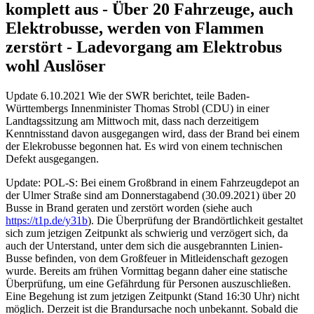
komplett aus - Über 20 Fahrzeuge, auch
Elektrobusse, werden von Flammen
zerstört - Ladevorgang am Elektrobus
wohl Auslöser
Update 6.10.2021 Wie der SWR berichtet, teile Baden-
Württembergs Innenminister Thomas Strobl (CDU) in einer
Landtagssitzung am Mittwoch mit, dass nach derzeitigem
Kenntnisstand davon ausgegangen wird, dass der Brand bei einem
der Elekrobusse begonnen hat. Es wird von einem technischen
Defekt ausgegangen.
Update: POL-S: Bei einem Großbrand in einem Fahrzeugdepot an
der Ulmer Straße sind am Donnerstagabend (30.09.2021) über 20
Busse in Brand geraten und zerstört worden (siehe auch
https://t1p.de/y31b
). Die Überprüfung der Brandörtlichkeit gestaltet
sich zum jetzigen Zeitpunkt als schwierig und verzögert sich, da
auch der Unterstand, unter dem sich die ausgebrannten Linien-
Busse befinden, von dem Großfeuer in Mitleidenschaft gezogen
wurde. Bereits am frühen Vormittag begann daher eine statische
Überprüfung, um eine Gefährdung für Personen auszuschließen.
Eine Begehung ist zum jetzigen Zeitpunkt (Stand 16:30 Uhr) nicht
möglich. Derzeit ist die Brandursache noch unbekannt. Sobald die