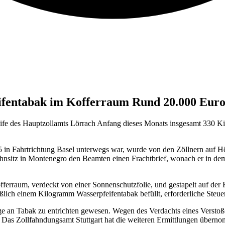
fentabak im Kofferraum Rund 20.000 Euro
eife des Hauptzollamts Lörrach Anfang dieses Monats insgesamt 330 Ki
 in Fahrtrichtung Basel unterwegs war, wurde von den Zöllnern auf H
hnsitz in Montenegro den Beamten einen Frachtbrief, wonach er in de
ferraum, verdeckt von einer Sonnenschutzfolie, und gestapelt auf der 
lich einem Kilogramm Wasserpfeifentabak befüllt, erforderliche Steue
e an Tabak zu entrichten gewesen. Wegen des Verdachts eines Verstoße
t. Das Zollfahndungsamt Stuttgart hat die weiteren Ermittlungen übern