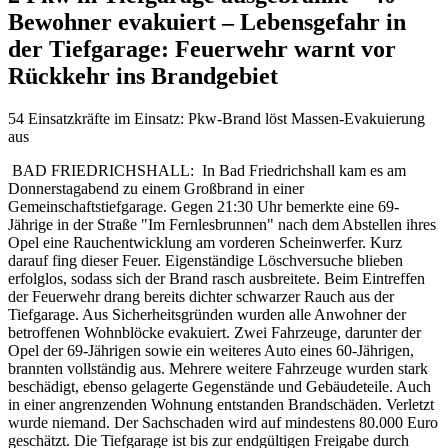
Bewohner evakuiert – Lebensgefahr in
der Tiefgarage: Feuerwehr warnt vor
Rückkehr ins Brandgebiet
54 Einsatzkräfte im Einsatz: Pkw-Brand löst Massen-Evakuierung
aus
BAD FRIEDRICHSHALL: In Bad Friedrichshall kam es am
Donnerstagabend zu einem Großbrand in einer
Gemeinschaftstiefgarage. Gegen 21:30 Uhr bemerkte eine 69-
Jährige in der Straße "Im Fernlesbrunnen" nach dem Abstellen ihres
Opel eine Rauchentwicklung am vorderen Scheinwerfer. Kurz
darauf fing dieser Feuer. Eigenständige Löschversuche blieben
erfolglos, sodass sich der Brand rasch ausbreitete. Beim Eintreffen
der Feuerwehr drang bereits dichter schwarzer Rauch aus der
Tiefgarage. Aus Sicherheitsgründen wurden alle Anwohner der
betroffenen Wohnblöcke evakuiert. Zwei Fahrzeuge, darunter der
Opel der 69-Jährigen sowie ein weiteres Auto eines 60-Jährigen,
brannten vollständig aus. Mehrere weitere Fahrzeuge wurden stark
beschädigt, ebenso gelagerte Gegenstände und Gebäudeteile. Auch
in einer angrenzenden Wohnung entstanden Brandschäden. Verletzt
wurde niemand. Der Sachschaden wird auf mindestens 80.000 Euro
geschätzt. Die Tiefgarage ist bis zur endgültigen Freigabe durch