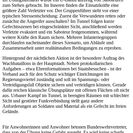
zum Stehen gebracht. Im Inneren finden die Einsatzkräfte eine
größere Zahl Verletzter vor. Der Gruppenführer steht vor einer
typischen Stressentscheidung: Zuerst die Verwundeten retten oder
zunächst die Angreifer ausschalten? Im Tunnel folgen kurze
Gefechtsszenen bei eingeschränkter Sicht, anschließend werden
Verletzte evakuiert und ein Saboteur festgenommen, während
weitere Kräfte den Raum sichern. Mehrere Infanteriegruppen
durchlaufen nacheinander dieses Szenario, um Abläufe und
Zusammenarbeit unter realitätsnahen Bedingungen zu erproben.
Hintergrund der nächtlichen Aktion ist der besondere Auftrag des
Wachbataillons in der Hauptstadt. Neben protokollarischen
Aufgaben – etwa Ehrenformationen bei Staatsbesuchen - ist der
Verband auch für den Schutz wichtiger Einrichtungen im
Regierungsviertel zuständig und soll im Spannungs- oder
Verteidigungsfall Objekte sichern und verteidigen können. Gerade
dafür reichen klassische Übungsplätze mit offenen Flächen oft nicht
aus. Urbaner Kampf im Tunnel, in beengten Räumen mit schlechter
Sicht und gestörter Funkverbindung stellt ganz andere
Anforderungen an Soldaten und Material als ein Gefecht im freien
Gelände.
Für Anwohnerinnen und Anwohner betonen Bundeswehrvertreter,
dass von der Übung keine Gefahr ausgeht. Es wird keine scharfe