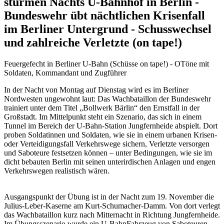
stürmen Nachts U-Bahnhof in Berlin -
Bundeswehr übt nächtlichen Krisenfall
im Berliner Untergrund - Schusswechsel
und zahlreiche Verletzte (on tape!)
Feuergefecht in Berliner U-Bahn (Schüsse on tape!) - OTöne mit
Soldaten, Kommandant und Zugführer
In der Nacht von Montag auf Dienstag wird es im Berliner
Nordwesten ungewohnt laut: Das Wachbataillon der Bundeswehr
trainiert unter dem Titel „Bollwerk Bärlin“ den Ernstfall in der
Großstadt. Im Mittelpunkt steht ein Szenario, das sich in einem
Tunnel im Bereich der U-Bahn-Station Jungfernheide abspielt. Dort
proben Soldatinnen und Soldaten, wie sie in einem urbanen Krisen-
oder Verteidigungsfall Verkehrswege sichern, Verletzte versorgen
und Saboteure festsetzen können – unter Bedingungen, wie sie im
dicht bebauten Berlin mit seinen unterirdischen Anlagen und engen
Verkehrswegen realistisch wären.
Ausgangspunkt der Übung ist in der Nacht zum 19. November die
Julius-Leber-Kaserne am Kurt-Schumacher-Damm. Von dort verlegt
das Wachbataillon kurz nach Mitternacht in Richtung Jungfernheide.
Im Übungsszenario wurde ein U-BahnFahrzeug von Saboteuren