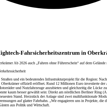
 Hightech-Fahrsicherheitszentrum in Oberk
berkrämer Ab 2026 auch „Fahren ohne Führerschein“ auf dem Gelände
rkehrssicherheit
rgs Straßen und ein bedeutendes Infrastrukturprojekt für die Region: 
Oberkrämer offiziell eröffnet. Rund 12 Millionen Euro investierte de
otorräder und Nutzfahrzeuge anzubieten und gleichzeitig die Lücke zu 
nnte kaum besser gewählt sein: Direkt am nördlichen Berliner Ring (A
euesten Stand. Herzstück der Anlage sind zwei multifunktionale Modul
remsungen auf glatter Fahrbahn. „Wir engagieren uns in Projekte, die d
sten aus Politik und Wirtschaft.