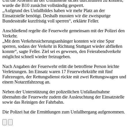
Um die Arbeiten an der Unfallstelle sicher durchführen zu können,
wurde die B10 zunächst vollständig gesperrt.
„Aufgrund des Unfallbildes haben wir mehr Platz an der
Einsatzstelle benötigt. Deshalb mussten wir die zweispurige
Bundesstraße kurzfristig voll sperren“, erklärte Feller.
Anschließend regelte die Feuerwehr gemeinsam mit der Polizei den
Verkehr.
„Mit dem Verkehrssicherungsanhänger konnten wir eine Spur
sperren, sodass der Verkehr in Richtung Stuttgart wieder abfließen
konnte“, sagte Feller. Ziel sei es gewesen, den Feierabendverkehr
möglichst schnell wieder freizugeben.
Nach Angaben der Feuerwehr erlitt die betroffene Person leichte
Verletzungen. Im Einsatz waren 17 Feuerwehrkräfte mit fünf
Fahrzeugen, der Rettungsdienst rückte mit zwei Rettungswagen und
einem Notarztfahrzeug an.
Neben der Unterstützung der polizeilichen Unfallaufnahme
übernahm die Feuerwehr zudem die Ausleuchtung der Einsatzstelle
sowie das Reinigen der Fahrbahn.
Die Polizei hat die Ermittlungen zum Unfallhergang aufgenommen.