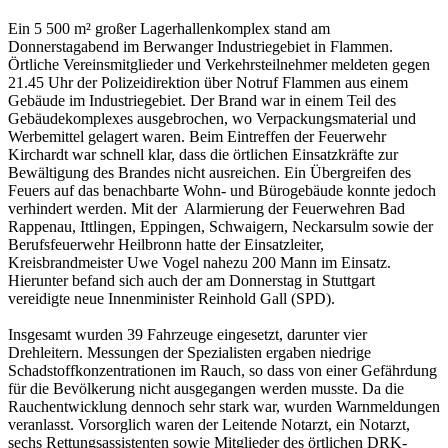
Ein 5 500 m² großer Lagerhallenkomplex stand am
Donnerstagabend im Berwanger Industriegebiet in Flammen.
Örtliche Vereinsmitglieder und Verkehrsteilnehmer meldeten gegen
21.45 Uhr der Polizeidirektion über Notruf Flammen aus einem
Gebäude im Industriegebiet. Der Brand war in einem Teil des
Gebäudekomplexes ausgebrochen, wo Verpackungsmaterial und
Werbemittel gelagert waren. Beim Eintreffen der Feuerwehr
Kirchardt war schnell klar, dass die örtlichen Einsatzkräfte zur
Bewältigung des Brandes nicht ausreichen. Ein Übergreifen des
Feuers auf das benachbarte Wohn- und Bürogebäude konnte jedoch
verhindert werden. Mit der Alarmierung der Feuerwehren Bad
Rappenau, Ittlingen, Eppingen, Schwaigern, Neckarsulm sowie der
Berufsfeuerwehr Heilbronn hatte der Einsatzleiter,
Kreisbrandmeister Uwe Vogel nahezu 200 Mann im Einsatz.
Hierunter befand sich auch der am Donnerstag in Stuttgart
vereidigte neue Innenminister Reinhold Gall (SPD).
Insgesamt wurden 39 Fahrzeuge eingesetzt, darunter vier
Drehleitern. Messungen der Spezialisten ergaben niedrige
Schadstoffkonzentrationen im Rauch, so dass von einer Gefährdung
für die Bevölkerung nicht ausgegangen werden musste. Da die
Rauchentwicklung dennoch sehr stark war, wurden Warnmeldungen
veranlasst. Vorsorglich waren der Leitende Notarzt, ein Notarzt,
sechs Rettungsassistenten sowie Mitglieder des örtlichen DRK-