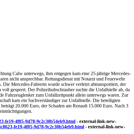
ichtung Calw unterwegs, ihm entgegen kam eine 25-jährige Mercedes-
aren nicht ansprechbar. Rettungsdienst mit Notarzt und Feuerwehr
n. Die Mercedes-Fahrerin wurde schwer verletzt abtransportiert, der
ll gesperrt. Der Polizeihubschrauber suchte die Unfallstelle ab, da
ide Fahrzeuglenker zum Unfallzeitpunkt allein unterwegs waren. Zur
aft kam ein Sachverständiger zur Unfallstelle. Die beteiligten
 beträgt 20.000 Euro, der Schaden am Renault 15.000 Euro. Nach 3
einträchtigungen.
623-fe19-4f05-9d78-9c2c30b54eb9.html
- external-link-new-
938c8623-fe19-4f05-9d78-9c2c30b54eb9.html
- external-link-new-