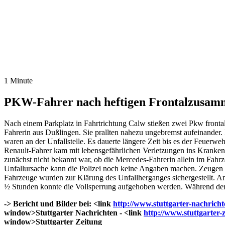
1 Minute
PKW-Fahrer nach heftigen Frontalzusamm
Nach einem Parkplatz in Fahrtrichtung Calw stießen zwei Pkw front
Fahrerin aus Dußlingen. Sie prallten nahezu ungebremst aufeinander
waren an der Unfallstelle. Es dauerte längere Zeit bis es der Feuerwe
Renault-Fahrer kam mit lebensgefährlichen Verletzungen ins Krankenh
zunächst nicht bekannt war, ob die Mercedes-Fahrerin allein im Fahr
Unfallursache kann die Polizei noch keine Angaben machen. Zeugen de
Fahrzeuge wurden zur Klärung des Unfallherganges sichergestellt. 
½ Stunden konnte die Vollsperrung aufgehoben werden. Während der 
-> Bericht und Bilder bei: <link
http://www.stuttgarter-nachrich
window>Stuttgarter Nachrichten - <link
http://www.stuttgarter-
window>Stuttgarter Zeitung