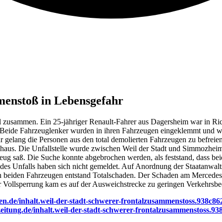
enstoß in Lebensgefahr
al zusammen. Ein 25-jähriger Renault-Fahrer aus Dagersheim war in R
. Beide Fahrzeuglenker wurden in ihren Fahrzeugen eingeklemmt und w
hr gelang die Personen aus den total demolierten Fahrzeugen zu befreie
aus. Die Unfallstelle wurde zwischen Weil der Stadt und Simmozheim vo
zeug saß. Die Suche konnte abgebrochen werden, als feststand, dass be
s Unfalls haben sich nicht gemeldet. Auf Anordnung der Staatanwaltsch
An beiden Fahrzeugen entstand Totalschaden. Der Schaden am Mercedes
Vollsperrung kam es auf der Ausweichstrecke zu geringen Verkehrsbe
ten.de/inhalt.weil-der-stadt-schwerer-frontalzusammenstoss.938c8
zeitung.de/inhalt.weil-der-stadt-schwerer-frontalzusammenstoss.