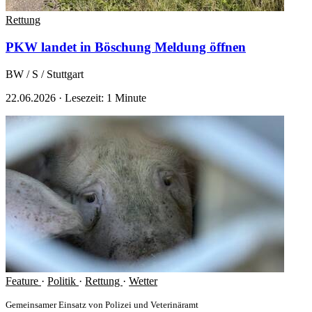
Rettung
PKW landet in Böschung
Meldung öffnen
BW / S / Stuttgart
22.06.2026
·
Lesezeit: 1 Minute
Feature
·
Politik
·
Rettung
·
Wetter
Gemeinsamer Einsatz von Polizei und Veterinäramt