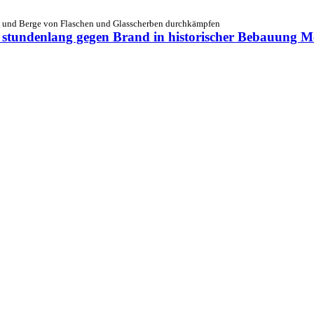
en und Berge von Flaschen und Glasscherben durchkämpfen
t stundenlang gegen Brand in historischer Bebauung
Me