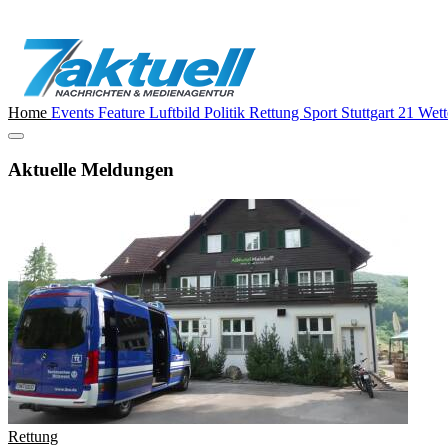
Home
Events
Feature
Luftbild
Politik
Rettung
Sport
Stuttgart 21
Wett
Aktuelle Meldungen
Rettung