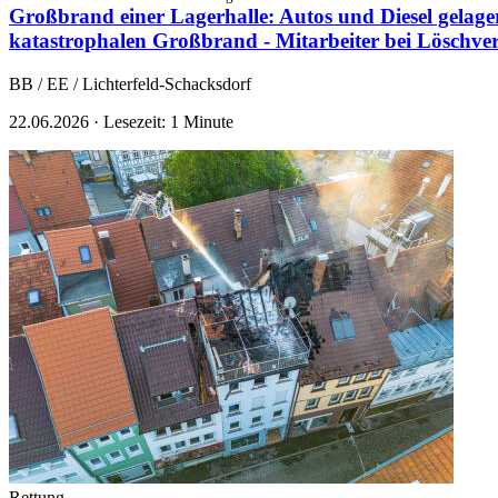
Großbrand einer Lagerhalle: Autos und Diesel gelag
katastrophalen Großbrand - Mitarbeiter bei Löschver
BB / EE / Lichterfeld-Schacksdorf
22.06.2026
·
Lesezeit: 1 Minute
Rettung