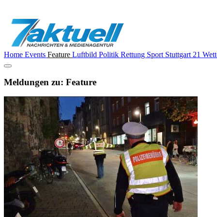
Home
Events
Feature
Luftbild
Politik
Rettung
Sport
Stuttgart 21
Wett
Meldungen zu: Feature