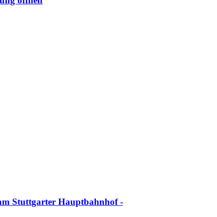
ung öffnen
 am Stuttgarter Hauptbahnhof -