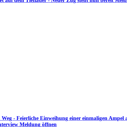
et auf dem Tieflader - Neuer Zug steht nun bereit
Meld
en Weg - Feierliche Einweihung einer einmaligen Ampel
nterview
Meldung öffnen