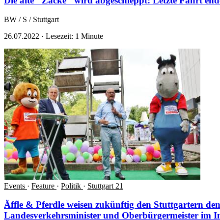
Die alte "Zacke" wird abgeschleppt: Letzte Fahrt end
BW / S / Stuttgart
26.07.2022
·
Lesezeit: 1 Minute
Events
·
Feature
·
Politik
·
Stuttgart 21
Äffle & Pferdle weisen zukünftig den Stuttgartern d
Landesverkehrsminister und Oberbürgermeister im I