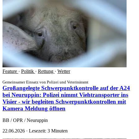
Feature
·
Politik
·
Rettung
·
Wetter
Gemeinsamer Einsatz von Polizei und Veterinäramt
Großangelegte Schwerpunktkontrolle auf der A24
bei Neuruppin: Polizei nimmt Viehtransporter ins
Visier - wir begleiten Schwerpunktkontrollen mit
Kamera
Meldung öffnen
BB / OPR / Neuruppin
22.06.2026
·
Lesezeit: 3 Minuten