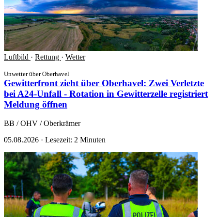
Luftbild
·
Rettung
·
Wetter
Unwetter über Oberhavel
Gewitterfront zieht über Oberhavel: Zwei Verletzte
bei A24-Unfall - Rotation in Gewitterzelle registriert
Meldung öffnen
BB / OHV / Oberkrämer
05.08.2026
·
Lesezeit: 2 Minuten