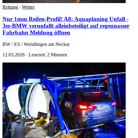
Rettung
·
Wetter
Nur 1mm Reifen-Profil! A8: Aquaplaning Unfall -
3er-BMW verunfallt alleinbeteiligt auf regennasser
Fahrbahn
Meldung öffnen
BW / ES / Wendlingen am Neckar
12.03.2026
·
Lesezeit: 2 Minuten