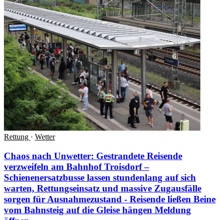
Rettung
·
Wetter
Chaos nach Unwetter: Gestrandete Reisende
verzweifeln am Bahnhof Troisdorf –
Schienenersatzbusse lassen stundenlang auf sich
warten, Rettungseinsatz und massive Zugausfälle
sorgen für Ausnahmezustand - Reisende ließen Beine
vom Bahnsteig auf die Gleise hängen
Meldung