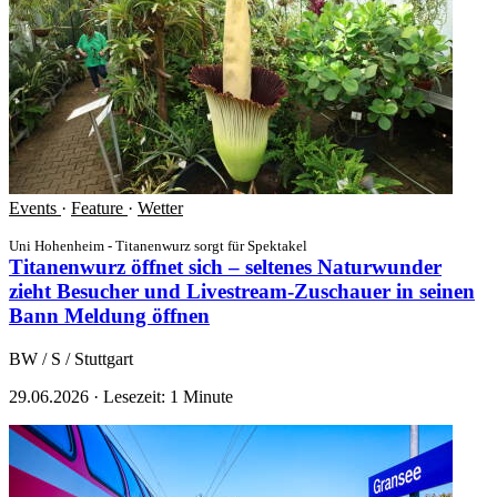
Events
·
Feature
·
Wetter
Uni Hohenheim - Titanenwurz sorgt für Spektakel
Titanenwurz öffnet sich – seltenes Naturwunder
zieht Besucher und Livestream-Zuschauer in seinen
Bann
Meldung öffnen
BW / S / Stuttgart
29.06.2026
·
Lesezeit: 1 Minute