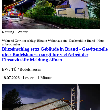
Rettung
·
Wetter
Während Gewitter schlägt Blitz in Wohnhaus ein - Dachstuhl in Brand - Haus
unbewohnbar
Blitzeinschlag setzt Gebäude in Brand - Gewitterzelle
über Bodelshausen sorgt für viel Arbeit der
Einsatzkräfte
Meldung öffnen
BW / TÜ / Bodelshausen
18.07.2026
·
Lesezeit: 1 Minute