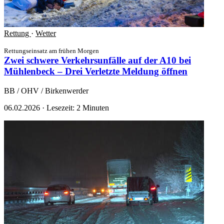
Rettung
·
Wetter
Rettungseinsatz am frühen Morgen
Zwei schwere Verkehrsunfälle auf der A10 bei
Mühlenbeck – Drei Verletzte
Meldung öffnen
BB / OHV / Birkenwerder
06.02.2026
·
Lesezeit: 2 Minuten