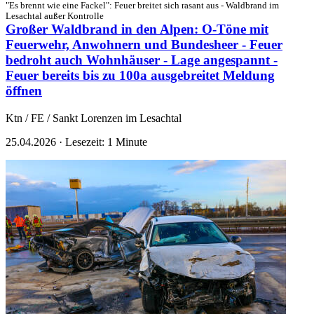
"Es brennt wie eine Fackel": Feuer breitet sich rasant aus - Waldbrand im
Lesachtal außer Kontrolle
Großer Waldbrand in den Alpen: O-Töne mit
Feuerwehr, Anwohnern und Bundesheer - Feuer
bedroht auch Wohnhäuser - Lage angespannt -
Feuer bereits bis zu 100a ausgebreitet
Meldung
öffnen
Ktn / FE / Sankt Lorenzen im Lesachtal
25.04.2026
·
Lesezeit: 1 Minute