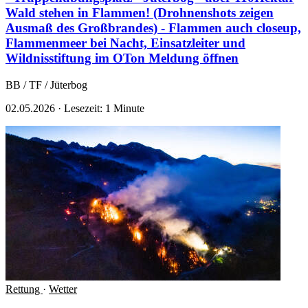
Wald stehen in Flammen! (Drohnenshots zeigen
Ausmaß des Großbrandes) - Flammen auch closeup,
Flammenmeer bei Nacht, Einsatzleiter und
Wildnisstiftung im OTon
Meldung öffnen
BB / TF / Jüterbog
02.05.2026
·
Lesezeit: 1 Minute
Rettung
·
Wetter