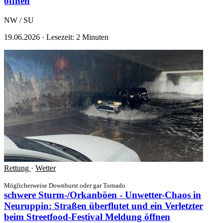
öffnen
NW / SU
19.06.2026
·
Lesezeit: 2 Minuten
Rettung
·
Wetter
Möglicherweise Downburst oder gar Tornado
schwere Sturm-/Orkanböen - Unwetter-Chaos in
Neuruppin: Straßen überflutet und ein Verletzter
beim Streetfood-Festival
Meldung öffnen