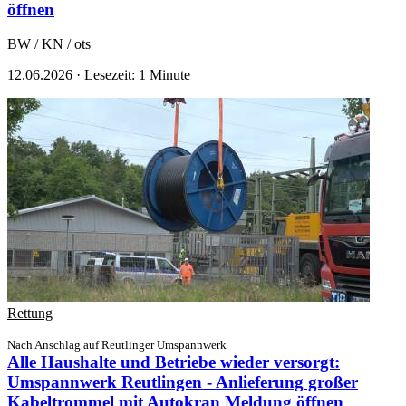
öffnen
BW / KN / ots
12.06.2026
·
Lesezeit: 1 Minute
Rettung
Nach Anschlag auf Reutlinger Umspannwerk
Alle Haushalte und Betriebe wieder versorgt:
Umspannwerk Reutlingen - Anlieferung großer
Kabeltrommel mit Autokran
Meldung öffnen