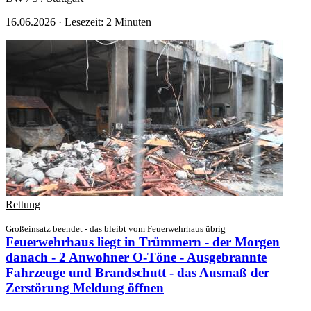
16.06.2026
·
Lesezeit: 2 Minuten
Rettung
Großeinsatz beendet - das bleibt vom Feuerwehrhaus übrig
Feuerwehrhaus liegt in Trümmern - der Morgen
danach - 2 Anwohner O-Töne - Ausgebrannte
Fahrzeuge und Brandschutt - das Ausmaß der
Zerstörung
Meldung öffnen