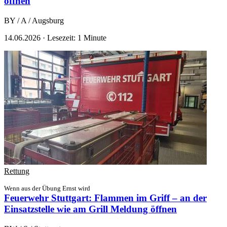
öffnen
BY / A / Augsburg
14.06.2026
·
Lesezeit: 1 Minute
Rettung
Wenn aus der Übung Ernst wird
Feuerwehr Stuttgart: Flammen im Griff – an der
Einsatzstelle wie am Grill
Meldung öffnen