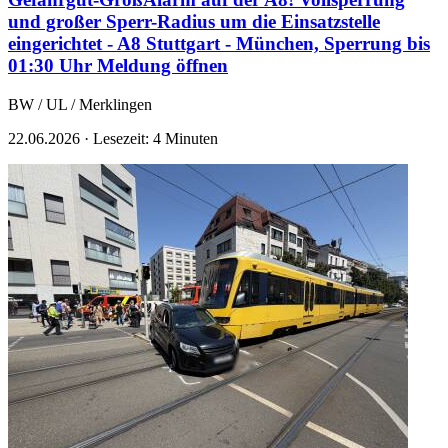
und großer Sperr-Radius um die Einsatzstelle
eingerichtet - A8 Stuttgart - München, Sperrung bis
01:30 Uhr
Meldung öffnen
BW / UL / Merklingen
22.06.2026
·
Lesezeit: 4 Minuten