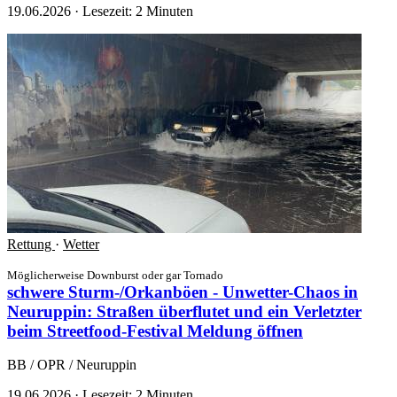
19.06.2026
·
Lesezeit: 2 Minuten
Rettung
·
Wetter
Möglicherweise Downburst oder gar Tornado
schwere Sturm-/Orkanböen - Unwetter-Chaos in
Neuruppin: Straßen überflutet und ein Verletzter
beim Streetfood-Festival
Meldung öffnen
BB / OPR / Neuruppin
19.06.2026
·
Lesezeit: 2 Minuten