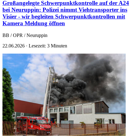
Großangelegte Schwerpunktkontrolle auf der A24
bei Neuruppin: Polizei nimmt Viehtransporter ins
Visier - wir begleiten Schwerpunktkontrollen mit
Kamera
Meldung öffnen
BB / OPR / Neuruppin
22.06.2026
·
Lesezeit: 3 Minuten