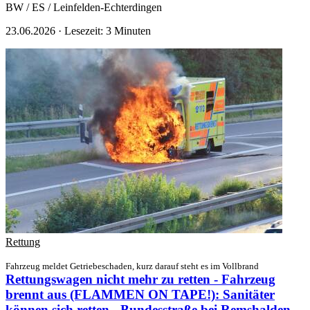
BW / ES / Leinfelden-Echterdingen
23.06.2026
·
Lesezeit: 3 Minuten
Rettung
Fahrzeug meldet Getriebeschaden, kurz darauf steht es im Vollbrand
Rettungswagen nicht mehr zu retten - Fahrzeug
brennt aus (FLAMMEN ON TAPE!): Sanitäter
können sich retten - Bundesstraße bei Remshalden