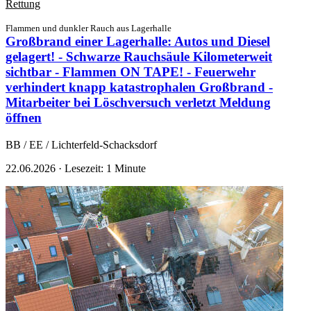
Rettung
Flammen und dunkler Rauch aus Lagerhalle
Großbrand einer Lagerhalle: Autos und Diesel
gelagert! - Schwarze Rauchsäule Kilometerweit
sichtbar - Flammen ON TAPE! - Feuerwehr
verhindert knapp katastrophalen Großbrand -
Mitarbeiter bei Löschversuch verletzt
Meldung
öffnen
BB / EE / Lichterfeld-Schacksdorf
22.06.2026
·
Lesezeit: 1 Minute