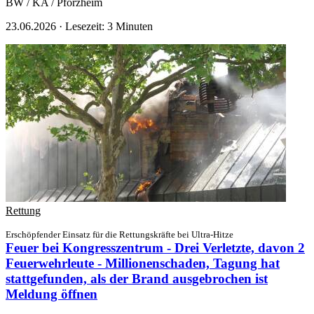
BW / KA / Pforzheim
23.06.2026
·
Lesezeit: 3 Minuten
Rettung
Erschöpfender Einsatz für die Rettungskräfte bei Ultra-Hitze
Feuer bei Kongresszentrum - Drei Verletzte, davon 2
Feuerwehrleute - Millionenschaden, Tagung hat
stattgefunden, als der Brand ausgebrochen ist
Meldung öffnen