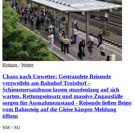
Rettung
·
Wetter
Chaos nach Unwetter: Gestrandete Reisende
verzweifeln am Bahnhof Troisdorf –
Schienenersatzbusse lassen stundenlang auf sich
warten, Rettungseinsatz und massive Zugausfälle
sorgen für Ausnahmezustand - Reisende ließen Beine
vom Bahnsteig auf die Gleise hängen
Meldung
öffnen
NW / SU