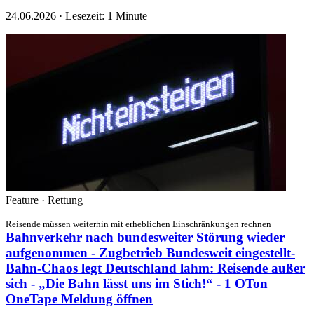
24.06.2026
·
Lesezeit: 1 Minute
Feature
·
Rettung
Reisende müssen weiterhin mit erheblichen Einschränkungen rechnen
Bahnverkehr nach bundesweiter Störung wieder
aufgenommen - Zugbetrieb Bundesweit eingestellt-
Bahn-Chaos legt Deutschland lahm: Reisende außer
sich - „Die Bahn lässt uns im Stich!“ - 1 OTon
OneTape
Meldung öffnen