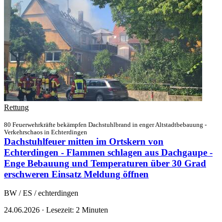
Rettung
80 Feuerwehrkräfte bekämpfen Dachstuhlbrand in enger Altstadtbebauung -
Verkehrschaos in Echterdingen
Dachstuhlfeuer mitten im Ortskern von
Echterdingen - Flammen schlagen aus Dachgaupe -
Enge Bebauung und Temperaturen über 30 Grad
erschweren Einsatz
Meldung öffnen
BW / ES / echterdingen
24.06.2026
·
Lesezeit: 2 Minuten