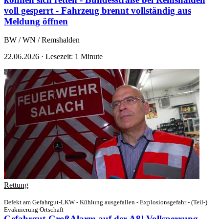
voll gesperrt - Fahrzeug brennt vollständig aus
Meldung öffnen
BW / WN / Remshalden
22.06.2026
·
Lesezeit: 1 Minute
Rettung
Defekt am Gefahrgut-LKW - Kühlung ausgefallen - Explosionsgefahr - (Teil-)
Evakuierung Ortschaft
Gefahrgut-GroßAlarm auf der A8! Vollsperrung