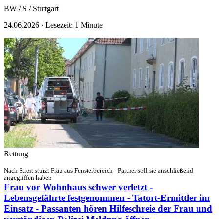
BW / S / Stuttgart
24.06.2026
·
Lesezeit: 1 Minute
Rettung
Nach Streit stürzt Frau aus Fensterbereich - Partner soll sie anschließend
angegriffen haben
Frau vor Wohnhaus schwer verletzt -
Lebensgefährte festgenommen - Tatort-Ermittler im
Einsatz - Passanten hören Hilfeschreie der Frau und