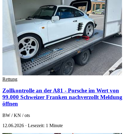
Rettung
Zollkontrolle an der A81 - Porsche im Wert von
99.000 Schweizer Franken nachverzollt
Meldung
öffnen
BW / KN / ots
12.06.2026
·
Lesezeit: 1 Minute