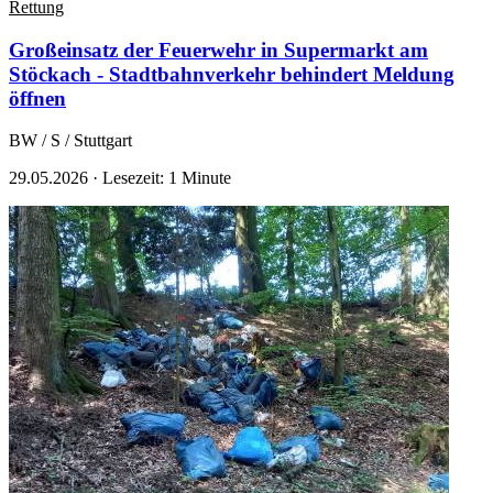
Rettung
Großeinsatz der Feuerwehr in Supermarkt am
Stöckach - Stadtbahnverkehr behindert
Meldung
öffnen
BW / S / Stuttgart
29.05.2026
·
Lesezeit: 1 Minute