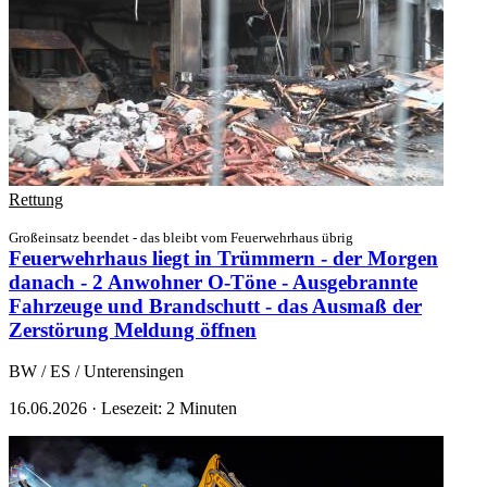
Rettung
Großeinsatz beendet - das bleibt vom Feuerwehrhaus übrig
Feuerwehrhaus liegt in Trümmern - der Morgen
danach - 2 Anwohner O-Töne - Ausgebrannte
Fahrzeuge und Brandschutt - das Ausmaß der
Zerstörung
Meldung öffnen
BW / ES / Unterensingen
16.06.2026
·
Lesezeit: 2 Minuten