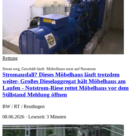
Rettung
Strom weg, Geschäft läuft: Möbelhaus setzt auf Notstrom
Stromausfall? Dieses Möbelhaus läuft trotzdem
weiter- Großes Dieselaggregat hält Möbelhaus am
Laufen - Notstrom-Riese rettet Möbelhaus vor dem
Stillstand
Meldung öffnen
BW / RT / Reutlingen
08.06.2026
·
Lesezeit: 3 Minuten