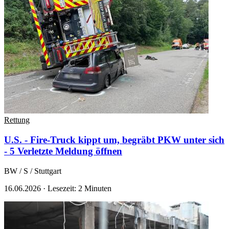
Rettung
U.S. - Fire-Truck kippt um, begräbt PKW unter sich
- 5 Verletzte
Meldung öffnen
BW / S / Stuttgart
16.06.2026
·
Lesezeit: 2 Minuten