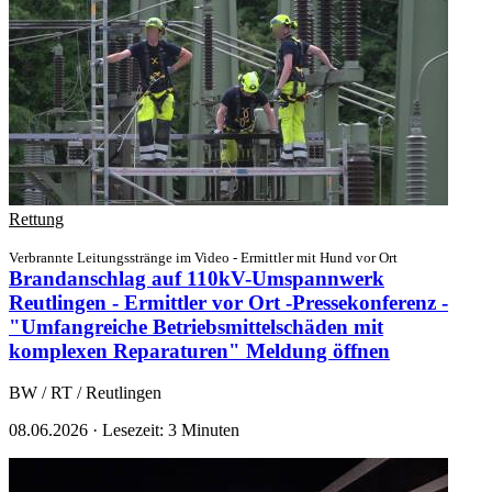
Rettung
Verbrannte Leitungsstränge im Video - Ermittler mit Hund vor Ort
Brandanschlag auf 110kV-Umspannwerk
Reutlingen - Ermittler vor Ort -Pressekonferenz -
"Umfangreiche Betriebsmittelschäden mit
komplexen Reparaturen"
Meldung öffnen
BW / RT / Reutlingen
08.06.2026
·
Lesezeit: 3 Minuten